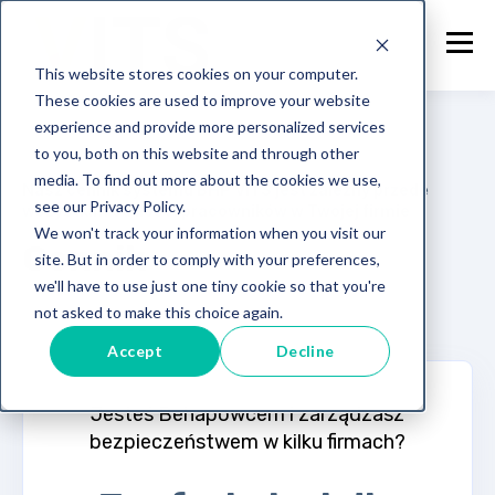
This website stores cookies on your computer.
These cookies are used to improve your website
experience and provide more personalized services
to you, both on this website and through other
media. To find out more about the cookies we use,
Nasz cennik systemu BHP VITS jest zależny przede
see our Privacy Policy.
wszystkim od ilości pracowników w Twojej firmie
We won't track your information when you visit our
Cennik
site. But in order to comply with your preferences,
we'll have to use just one tiny cookie so that you're
not asked to make this choice again.
Accept
Decline
Jesteś Behapowcem i zarządzasz
bezpieczeństwem w kilku firmach?